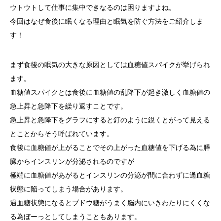
ウトウトして仕事に集中できなるのは困りますよね。
今回はなぜ食後に眠くなる理由と眠気を防ぐ方法をご紹介しま
す！
まず食後の眠気の大きな原因としては血糖値スパイクが挙げられ
ます。
血糖値スパイクとは食後に血糖値の乱降下が起き激しく血糖値の
急上昇と急降下を繰り返すことです。
急上昇と急降下をグラフにすると釘のように鋭くとがって見える
とことからそう呼ばれています。
食後に血糖値が上がることでその上がった血糖値を下げる為に膵
臓からインスリンが分泌されるのですが
極端に血糖値があがるとインスリンの分泌が間に合わずに過血糖
状態に陥ってしまう場合があります。
過血糖状態になるとブドウ糖がうまく脳内にいきわたりにくくな
る為ぼーっとしてしまうこともあります。