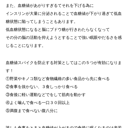
また、血糖値があがりすぎるてそれを下げる為に
インスリンが大量に分泌されることで血糖値が下がり過ぎて低血
糖状態に陥ってしまうこともあります。
低血糖状態になると脳にブドウ糖が行きわたらなくなって
その分の脳の活動を抑えようとすることで強い眠眼やだるさを感
じることになります。
血糖値スパイクを防止する対策としてはこの５つが有効になりま
す！
①野菜やキノコ類など食物繊維の多い食品から先に食べる
②食事を抜かない、３食しっかり食べる
③食後に軽い運動などでをして筋肉を動かす
④よく噛んで食べる一口３０回以上
⑤満腹まで食べない腹八分に
誰しも食事をとると血糖値が上がるので食後に眠くなるのは老若