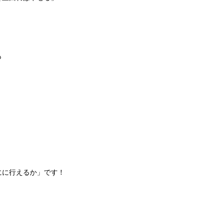
も
。
。
にに行えるか」です！