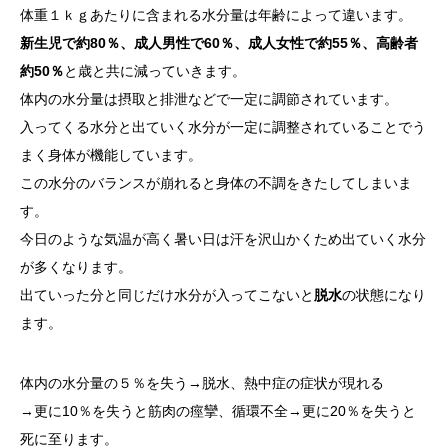
体重１ｋｇあたりに含まれる水分量は年齢によって違います。
新生児で約80％、成人男性で60％、成人女性で約55％、高齢者
約50％
と歳と共に減っていきます。
体内の水分量は摂取と排泄などで一定に調節されています。
入ってくる水分と出ていく水分が一定に調整されていることでう
まく身体が機能しています。
この水分のバランスが崩れると身体の不調をきたしてしまいま
す。
今日のような気温が高く暑い日は汗を沢山かくため出ていく水分
が多くなります。
出ていった分と同じだけ水分が入ってこないと
脱水
の状態になり
ます。
体内の水分量の５％を失う→脱水、熱中症の症状が現れる
→更に10％を失うと筋肉の痙攣、循環不全→更に20％を失うと
死に至ります。