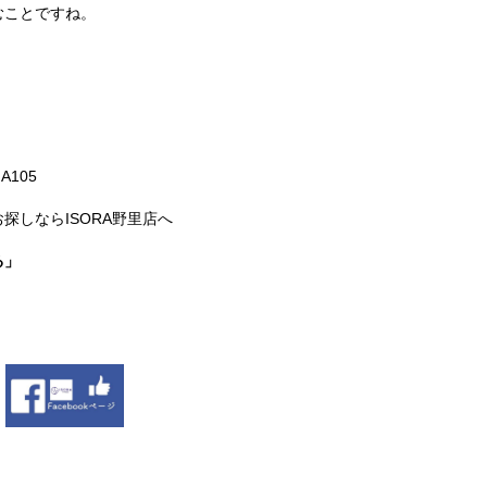
むことですね。
A105
探しならISORA野里店へ
る」