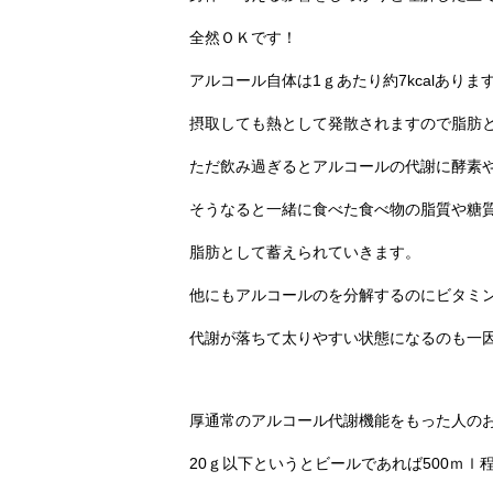
全然ＯＫです！
アルコール自体は1ｇあたり約7kcalありま
摂取しても熱として発散されますので脂肪
ただ飲み過ぎるとアルコールの代謝に酵素
そうなると一緒に食べた食べ物の脂質や糖
脂肪として蓄えられていきます。
他にもアルコールのを分解するのにビタミ
代謝が落ちて太りやすい状態になるのも一
厚通常のアルコール代謝機能をもった人のお
20ｇ以下というとビールであれば500ｍｌ