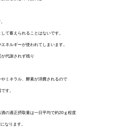
す。
として蓄えられることはないです。
やエネルギーが使われてしまいます。
質が代謝されず残り
ンやミネラル、酵素が消費されるので
因です。
酒の適正摂取量は一日平均で約20ｇ程度
程になります。