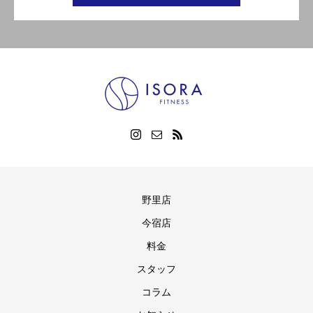
野里店
今宿店
料金
スタッフ
コラム